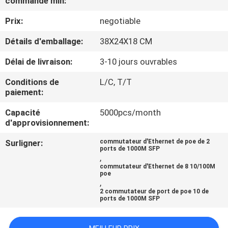
commande min:
VISITE
Prix:
negotiable
D'USINE
Détails d'emballage:
38X24X18 CM
CONTRÔLE
Délai de livraison:
3-10 jours ouvrables
DE
Conditions de
L/C, T/T
QUALITÉ
paiement:
Capacité
5000pcs/month
CONTACTEZ-
d'approvisionnement:
NOUS
Surligner:
commutateur d'Ethernet de poe de 2
ports de 1000M SFP
,
commutateur d'Ethernet de 8 10/100M
NOUVELLES
poe
,
2 commutateur de port de poe 10 de
ports de 1000M SFP
CAS