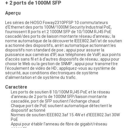
+ 2 ports de 1000M SFP
Aperçu
Les séries de HiOSO Foway2310PFSP 10 commutateurs
d'Ethernet des ports 100M/1000M Security Industrial PoE,
fournissent 8 ports et 2 1000M SFP de 10/100M RJ45 PoE
cascadé/des ports de liaison montante réseau d'anneau ; la
norme automatique de la découverte IEEE802.3af/at de soutien
a actionné des dispositifs, arrêt automatique actionnant les
dispositifs non standard de poe ; appui pour assurer la
puissance aux caméras d'IP, aux téléphones de VoIP, aux points
d'accès sans fil et à d'autres dispositifs de réseau ; appui pour
choisir le Web ou la gestion de SNMP ; appui pour transmettre
l'écoulement de vidéo de HD ; appliquez-vous au système de
sécurité, aux conditions électroniques de système
d'alimentation et de système du trafic.
Caractère
Les ports de soutien 8 10/100M RJ45 PoE et le réseau
d'anneau de 2 ports de 1000M SFP/liaison montante
cascadée, port de SFP soutient l'échange chaud
Chaque port de PoE soutient automatique détectent le
dispositif actionné
Normes de soutien IEEE802.3af 15.4W et d'IEEE802.3at 30W
PoE
Appui pour établir l'anneau de fibre de gigabit/réseau