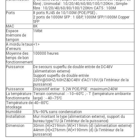
fibre) ; Unimodal : 10/20/40/60/80/100/120Km ; Simple-
fibre : 10/20/40/60/80/100/120Km CAT5 : 100M
Ports
8 ports RJ45 de 10/100M (POE/PSE) ;
2 ports de 1000M SFP : 1 GBP, 1000M SFP/1000M Copper
SFP
MAC
8K
Espace
1Mbit
mémoire de
tampon
A mordu le taux
<1>
d'erreurs
Moyenne des
100000 heures
temps de bon
fonctionnement
Puissance
De secours superflu de double entrée de DC48V
(alimentation externe)
Support superflu de double entrée
220V@50HZ/60HZ&DC48V d'AC110V/(à l'intérieur de la
puissance)
Puissance
Dispositif entier : 5.2W POE/PSE : maximum240W
La température
Terrain communal : - 10~60℃ ; - T (température ambiante
fonctionnante
large) : - 40~75℃
Température de
-40~80℃
stockage
Humidité
5%~90% sans condensation
Installation
Mur montant le type (alimentation externe), support du
bureau type/1U (à l'intérieur de la puissance)
Dimension
30mm (H)×219mm (W)×119mm (d) (alimentation externe)
44mm (H)×276mm (W)×190mm (d) (à l'intérieur de la
puissance)