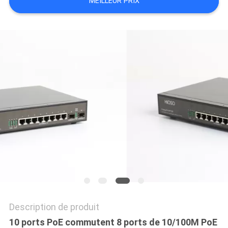
MEILLEUR PRIX
PLAN
DU
SITE
POLITIQUE
EN
MATIÈRE
DE
PROTECTION
DE
LA
VIE
Description de produit
PRIVÉE
10 ports PoE commutent 8 ports de 10/100M PoE