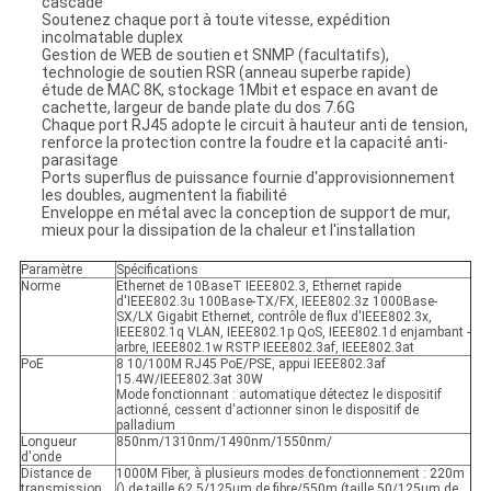
cascadé
Soutenez chaque port à toute vitesse, expédition
incolmatable duplex
Gestion de WEB de soutien et SNMP (facultatifs),
technologie de soutien RSR (anneau superbe rapide)
étude de MAC 8K, stockage 1Mbit et espace en avant de
cachette, largeur de bande plate du dos 7.6G
Chaque port RJ45 adopte le circuit à hauteur anti de tension,
renforce la protection contre la foudre et la capacité anti-
parasitage
Ports superflus de puissance fournie d'approvisionnement
les doubles, augmentent la fiabilité
Enveloppe en métal avec la conception de support de mur,
mieux pour la dissipation de la chaleur et l'installation
Paramètre
Spécifications
Norme
Ethernet de 10BaseT IEEE802.3, Ethernet rapide
d'IEEE802.3u 100Base-TX/FX, IEEE802.3z 1000Base-
SX/LX Gigabit Ethernet, contrôle de flux d'IEEE802.3x,
IEEE802.1q VLAN, IEEE802.1p QoS, IEEE802.1d enjambant -
arbre, IEEE802.1w RSTP IEEE802.3af, IEEE802.3at
PoE
8 10/100M RJ45 PoE/PSE, appui IEEE802.3af
15.4W/IEEE802.3at 30W
Mode fonctionnant : automatique détectez le dispositif
actionné, cessent d'actionner sinon le dispositif de
palladium
Longueur
850nm/1310nm/1490nm/1550nm/
d'onde
Distance de
1000M Fiber, à plusieurs modes de fonctionnement : 220m
transmission
() de taille 62.5/125μm de fibre/550m (taille 50/125μm de