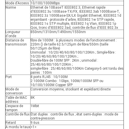
Mode d'Access
10/100/1000Mbps
Norme
Ethernet de 10BaseT IEEE802.3, Ethernet rapide
d'IEEE802.3u 100Base-TX/FX, IEEE802.3ab 1000Base-T,
IEEE802.3z 1000Base-SX/LX Gigabit Ethernet, IEEE802.1d
enjambant - protocole d'arbre, IEEE802.1w STP rapide,
IEEE802.1s STP multiple, IEEE802.1q Vlan, IEEE802.1p
Qos, tronc d'IEEE802.3ad, contrôle de flux d'IEEE 802.3x
Longueur
850nm/1310nm/1490nm/1550nm
d'onde
Distance de
fibre de 1000M : à plusieurs modes de fonctionnement :
transmission
220m () de taille 62.5/125μm de fibre/550m (taille
50/125μm de fibre)
Unimodal : 10/20/40/60/80/100/120Km ; Simple-fibre :
10/20/40/60/80/100/120Km ;
Double-fibre de 100M SFP : 2Km ; unimodal :
25/40/60/80/100/120Km ;
simple-fibre : 25/40/60/80/100Km Category-5 ont tordu des
paires : 100m
Port
8 ports RJ45 : 10/100M
2 1000M Combo : 1Gbps, 100M/1000M SFP ou
10/100/1000M Copper SFP
Mode de
Conversion moyenne, stockant et expédiant/directe
conversion
Table de MAC
8K
address
L'espace de
1Mbit
tampon
Contrôle de flux
État duplex : contrôle de flux ; état semi-duplex : mode de
contre-pression
Retard
9.6us
A mordu le taux
<1>