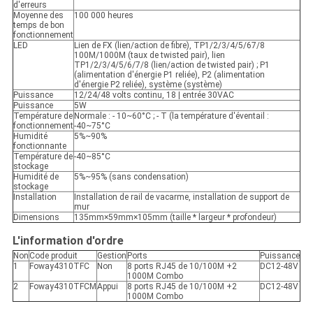
d'erreurs
Moyenne des
100 000 heures
temps de bon
fonctionnement
LED
Lien de FX (lien/action de fibre), TP1/2/3/4/5/67/8
100M/1000M (taux de twisted pair), lien
TP1/2/3/4/5/6/7/8 (lien/action de twisted pair) ; P1
(alimentation d'énergie P1 reliée), P2 (alimentation
d'énergie P2 reliée), système (système)
Puissance
12/24/48 volts continu, 18 | entrée 30VAC
Puissance
5W
Température de
Normale : - 10~60°C ; - T (la température d'éventail :
fonctionnement
-40~75°C
Humidité
5%~90%
fonctionnante
Température de
-40~85°C
stockage
Humidité de
5%~95% (sans condensation)
stockage
Installation
Installation de rail de vacarme, installation de support de
mur
Dimensions
135mm×59mm×105mm (taille * largeur * profondeur)
L'information d'ordre
Non
Code produit
Gestion
Ports
Puissance
1
Foway4310TFC
Non
8 ports RJ45 de 10/100M +2
DC12-48V
1000M Combo
2
Foway4310TFCM
Appui
8 ports RJ45 de 10/100M +2
DC12-48V
1000M Combo