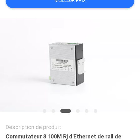
MEILLEUR PRIX
PLAN
DU
SITE
POLITIQUE
EN
MATIÈRE
DE
PROTECTION
DE
LA
VIE
Description de produit
PRIVÉE
Commutateur 8 100M Rj d'Ethernet de rail de