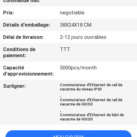
commande min:
VISITE
Prix:
negotiable
D'USINE
Détails d'emballage:
38X24X18 CM
CONTRÔLE
Délai de livraison:
2-12 jours ouvrables
DE
Conditions de
TTT
QUALITÉ
paiement:
Capacité
5000pcs/month
CONTACTEZ-
d'approvisionnement:
NOUS
Surligner:
Commutateur d'Ethernet de rail de
vacarme du niveau IP30
,
Commutateur d'Ethernet de rail de
NOUVELLES
vacarme de HiOSO
,
Commutateur d'Ethernet de bâti de
vacarme de HiOSO
CAS