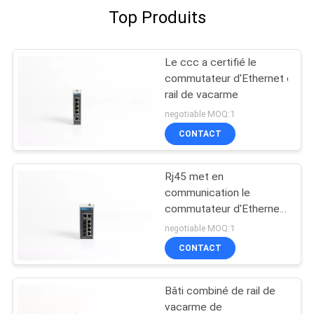
Top Produits
Le ccc a certifié le
commutateur d'Ethernet de
rail de vacarme
negotiable MOQ:1
CONTACT
Rj45 met en
communication le
commutateur d'Ethernet de
rail de vacarme
negotiable MOQ:1
CONTACT
Bâti combiné de rail de
vacarme de