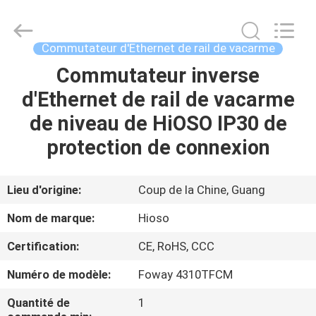
-
2026
HiOSO
Technology
Co.,
Commutateur d'Ethernet de rail de vacarme
Ltd..
All
Commutateur inverse
MAISON
Rights
Reserved.
Developed
d'Ethernet de rail de vacarme
by
ECER
PRODUITS
de niveau de HiOSO IP30 de
protection de connexion
VIDÉOS
Lieu d'origine:
Coup de la Chine, Guang
AU
Nom de marque:
Hioso
SUJET
Certification:
CE, RoHS, CCC
DE
Numéro de modèle:
Foway 4310TFCM
NOUS
Quantité de
1