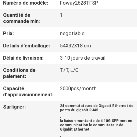
VISITE
Numéro de modèle:
Foway2628TFSP
D'USINE
Quantité de
1
commande min:
CONTRÔLE
Prix:
negotiable
DE
Détails d'emballage:
54X32X18 cm
QUALITÉ
Délai de livraison:
3-10 jours de travail
Conditions de
T/T, L/C
CONTACTEZ-
paiement:
NOUS
Capacité
2000pcs/month
d'approvisionnement:
NOUVELLES
Surligner:
24 commutateurs de Gigabit Ethernet de
ports du gigabit RJ45
,
la liaison montante de 4 10G SFP met en
CAS
communication le commutateur de
Gigabit Ethernet
,