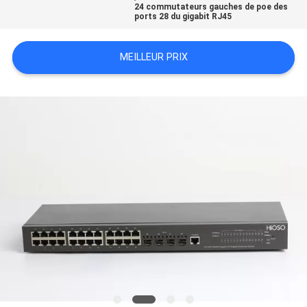
24 commutateurs gauches de poe des
PLAN
ports 28 du gigabit RJ45
DU
SITE
MEILLEUR PRIX
POLITIQUE
EN
MATIÈRE
DE
PROTECTION
DE
LA
VIE
PRIVÉE