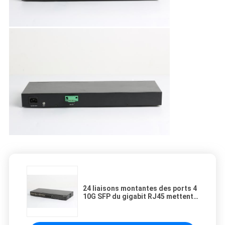
24 liaisons montantes des ports 4
10G SFP du gigabit RJ45 mettent
en communication des ports du
commutateur 28 de Gigabit
Ethernet