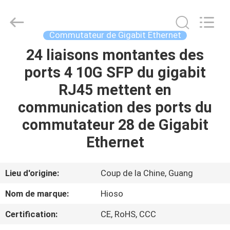
2026
HiOSO
Technology
Co.,
Ltd..
Commutateur de Gigabit Ethernet
All
Rights
24 liaisons montantes des
MAISON
Reserved.
Developed
by
ports 4 10G SFP du gigabit
ECER
PRODUITS
RJ45 mettent en
communication des ports du
VIDÉOS
commutateur 28 de Gigabit
Ethernet
AU
SUJET
Lieu d'origine:
Coup de la Chine, Guang
DE
Nom de marque:
Hioso
NOUS
Certification:
CE, RoHS, CCC