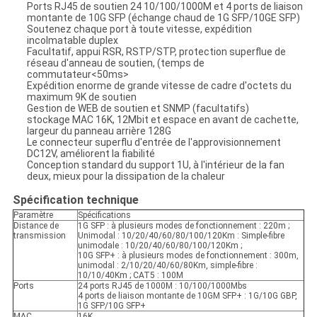
Ports RJ45 de soutien 24 10/100/1000M et 4 ports de liaison
montante de 10G SFP (échange chaud de 1G SFP/10GE SFP)
Soutenez chaque port à toute vitesse, expédition
incolmatable duplex
Facultatif, appui RSR, RSTP/STP, protection superflue de
réseau d'anneau de soutien, (temps de
commutateur<50ms>
Expédition enorme de grande vitesse de cadre d'octets du
maximum 9K de soutien
Gestion de WEB de soutien et SNMP (facultatifs)
stockage MAC 16K, 12Mbit et espace en avant de cachette,
largeur du panneau arrière 128G
Le connecteur superflu d'entrée de l'approvisionnement
DC12V, améliorent la fiabilité
Conception standard du support 1U, à l'intérieur de la fan
deux, mieux pour la dissipation de la chaleur
Spécification technique
Paramètre
Spécifications
Distance de
1G SFP : à plusieurs modes de fonctionnement : 220m ;
transmission
Unimodal : 10/20/40/60/80/100/120Km : Simple-fibre
unimodale : 10/20/40/60/80/100/120Km ;
10G SFP+ : à plusieurs modes de fonctionnement : 300m,
unimodal : 2/10/20/40/60/80Km, simple-fibre :
10/10/40Km ; CAT5 : 100M
Ports
24 ports RJ45 de 1000M : 10/100/1000Mbs
4 ports de liaison montante de 10GM SFP+ : 1G/10G GBP,
1G SFP/10G SFP+
MAC
16K