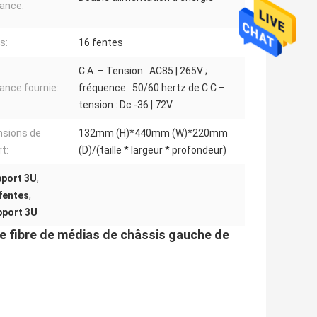
ance:
s:
16 fentes
C.A. – Tension : AC85 | 265V ;
ance fournie:
fréquence : 50/60 hertz de C.C –
tension : Dc -36 | 72V
sions de
132mm (H)*440mm (W)*220mm
t:
(D)/(taille * largeur * profondeur)
pport 3U
,
fentes
,
pport 3U
de fibre de médias de châssis gauche de