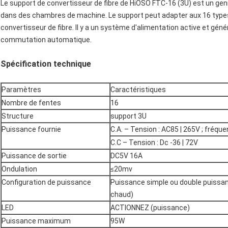
Le support de convertisseur de fibre de HiOSO FTC-16 (3U) est un gen
dans des chambres de machine. Le support peut adapter aux 16 typ
convertisseur de fibre. Il y a un système d'alimentation active et gén
commutation automatique.
Spécification technique
Paramètres
Caractéristiques
Nombre de fentes
16
Structure
support 3U
Puissance fournie
C.A. – Tension : AC85 | 265V ; fréque
C.C – Tension : Dc -36 | 72V
Puissance de sortie
DC5V 16A
Ondulation
≤20mv
Configuration de puissance
Puissance simple ou double puissa
chaud)
LED
ACTIONNEZ (puissance)
Puissance maximum
95W